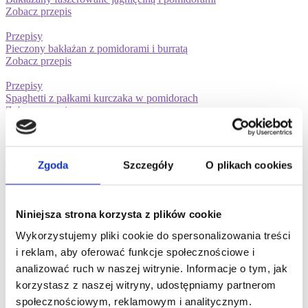
Zobacz przepis
Przepisy
Pieczony bakłażan z pomidorami i burratą
Zobacz przepis
Przepisy
Spaghetti z pałkami kurczaka w pomidorach
Zobacz przepis
Przepisy
Ragu bolognese
Zobacz przepis
Zgoda
Szczegóły
O plikach cookies
Przepisy
Ciambotta. Smak południowej Italii
Zobacz przepis
Niniejsza strona korzysta z plików cookie
Przepisy
Wykorzystujemy pliki cookie do spersonalizowania treści
Pizzerinki. Dobra alternatywa dla domowej pizzy
i reklam, aby oferować funkcje społecznościowe i
Zobacz przepis
analizować ruch w naszej witrynie. Informacje o tym, jak
Przepisy
korzystasz z naszej witryny, udostępniamy partnerom
Risotto z dynią i boczkiem
społecznościowym, reklamowym i analitycznym.