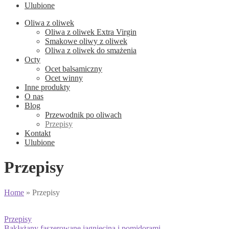
Ulubione
Oliwa z oliwek
Oliwa z oliwek Extra Virgin
Smakowe oliwy z oliwek
Oliwa z oliwek do smażenia
Octy
Ocet balsamiczny
Ocet winny
Inne produkty
O nas
Blog
Przewodnik po oliwach
Przepisy
Kontakt
Ulubione
Przepisy
Home
»
Przepisy
Przepisy
Bakłażany faszerowane jagnięciną i pomidorami