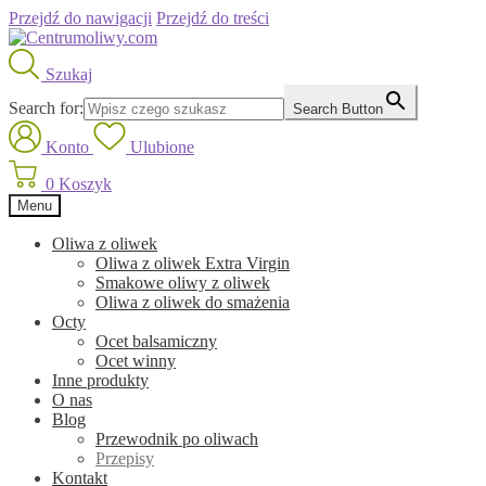
Przejdź do nawigacji
Przejdź do treści
Szukaj
Search for:
Search Button
Konto
Ulubione
0
Koszyk
Menu
Oliwa z oliwek
Oliwa z oliwek Extra Virgin
Smakowe oliwy z oliwek
Oliwa z oliwek do smażenia
Octy
Ocet balsamiczny
Ocet winny
Inne produkty
O nas
Blog
Przewodnik po oliwach
Przepisy
Kontakt