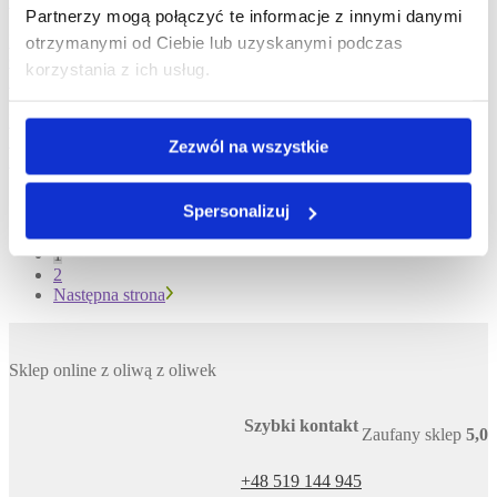
Zobacz przepis
Partnerzy mogą połączyć te informacje z innymi danymi
Przepisy
otrzymanymi od Ciebie lub uzyskanymi podczas
Carpaccio z ośmiornicy
korzystania z ich usług.
Zobacz przepis
Przepisy
Sycylijska pasta alla Norma
Zezwól na wszystkie
Zobacz przepis
Stronicowanie wpisów
Spersonalizuj
1
2
Następna strona
Sklep online z oliwą z oliwek
Szybki kontakt
Zaufany sklep
5,0
+48 519 144 945