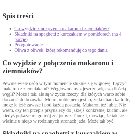
Spis treści
Co wyjdzie z połączenia makaronu i ziemniaków?
Składniki na spaghetti z kurczakiem w pomidorach (na 4
porcje)
Przygotowanie
Oliwa z oliwek, którą rekomenduję do tego dania
Co wyjdzie z połączenia makaronu i
ziemniaków?
Pewnie wiele osób w tym momencie stuknie się w głowę. Łączyć
makaron z ziemniakami? Węglowodany z jeszcze większą ilością
węgli? Może i tak, ale są w życiu rzeczy, dla których warto sobie
dorzucić do brzuszka. Moim problemem jest to, że kocham kartofle,
mogę je jeść zawsze i pod każdą postacią. Makaron też lubię. Nie
wiem, czy ten przepis przynależy do jakiejś konkretnej kuchni, ale
kiedyś pokazał mi go mój znajomy z Tunezji, mówiąc, że tak się
właśnie u niego w rodzinnych stronach jada. Może tak być.
Składniki na spaghetti z kurczakiem w