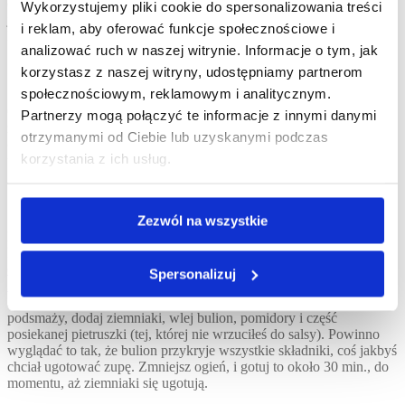
drobno, paprykę pokrój na średnie kawałki. Nie ma znaczenia,
Wykorzystujemy pliki cookie do spersonalizowania treści
jakiego koloru paprykę użyjesz, ja akurat wybrałem żółtą, dla
i reklam, aby oferować funkcje społecznościowe i
koloru.
analizować ruch w naszej witrynie. Informacje o tym, jak
korzystasz z naszej witryny, udostępniamy partnerom
społecznościowym, reklamowym i analitycznym.
Obierz ziemniaki, przygotuj pomidory z puszki, z nóg kurczaka
Partnerzy mogą połączyć te informacje z innymi danymi
zdejmij skórę. W osobnej miseczce przygotuj posiekaną pietruszkę,
otrzymanymi od Ciebie lub uzyskanymi podczas
oliwę i sok z cytryny. Lekko posól. Taką salsę odstaw, będzie
korzystania z ich usług.
używana na sam koniec, jak już wszystko będzie na talerzu.
Zezwól na wszystkie
Dobrze, zaczynamy. Najpierw rozgrzej oliwę, podsmaż na niej pałki
kurczaka. Jeżeli nadal nie jesteś przekonany do smażenia na
oliwie
extravergine
, przeczytaj mój wpis na blogu o tym,
jak właściwie
Spersonalizuj
należy smażyć na oliwie
. Podsmażaj chwilę, aż będzie gotowy z
każdej strony, potem dodaj cebulę z czosnkiem. Jak już cebula się
podsmaży, dodaj ziemniaki, wlej bulion, pomidory i część
posiekanej pietruszki (tej, której nie wrzuciłeś do salsy). Powinno
wyglądać to tak, że bulion przykryje wszystkie składniki, coś jakbyś
chciał ugotować zupę. Zmniejsz ogień, i gotuj to około 30 min., do
momentu, aż ziemniaki się ugotują.