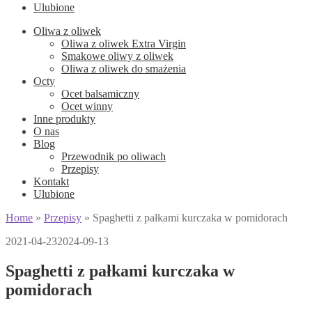
Ulubione
Oliwa z oliwek
Oliwa z oliwek Extra Virgin
Smakowe oliwy z oliwek
Oliwa z oliwek do smażenia
Octy
Ocet balsamiczny
Ocet winny
Inne produkty
O nas
Blog
Przewodnik po oliwach
Przepisy
Kontakt
Ulubione
Home
»
Przepisy
»
Spaghetti z pałkami kurczaka w pomidorach
2021-04-23
2024-09-13
Spaghetti z pałkami kurczaka w
pomidorach