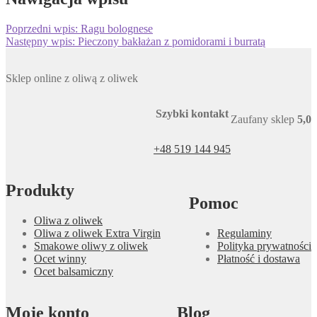
Poprzedni wpis:
Ragu bolognese
Następny wpis:
Pieczony bakłażan z pomidorami i burratą
Sklep online z oliwą z oliwek
Szybki kontakt
Zaufany sklep
5,0
+48 519 144 945
Produkty
Pomoc
Oliwa z oliwek
Oliwa z oliwek Extra Virgin
Regulaminy
Smakowe oliwy z oliwek
Polityka prywatności
Ocet winny
Płatność i dostawa
Ocet balsamiczny
Moje konto
Blog