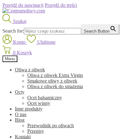
Przejdź do nawigacji
Przejdź do treści
Szukaj
Search for:
Search Button
Konto
Ulubione
0
Koszyk
Menu
Oliwa z oliwek
Oliwa z oliwek Extra Virgin
Smakowe oliwy z oliwek
Oliwa z oliwek do smażenia
Octy
Ocet balsamiczny
Ocet winny
Inne produkty
O nas
Blog
Przewodnik po oliwach
Przepisy
Kontakt