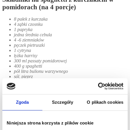
pomidorach (na 4 porcje)
8 pałek z kurczaka
4 ząbki czosnku
1 papryka
jedna średnia cebula
4 -6 ziemniaków
pęczek pietruszki
1 cytryna
łyżka harrisy
300 ml passaty pomidorowej
400 g spaghetti
pół litra bulionu warzywnego
sól, pieprz
oliwa z oliwek extravergine
Zgoda
Szczegóły
O plikach cookies
Przygotowanie
Czosnek możesz posiekać, lub rozgnieść. Polecam tę drugą opcję,
Niniejsza strona korzysta z plików cookie
małe płatki łatwiej spalić podczas podsmażania. Cebulę posiekaj na