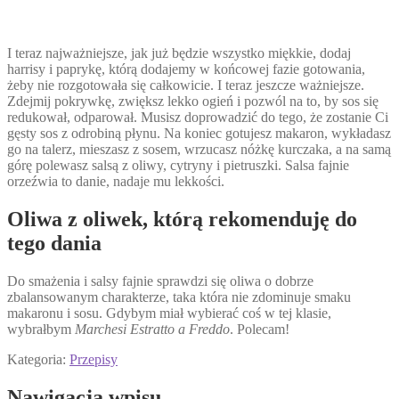
I teraz najważniejsze, jak już będzie wszystko miękkie, dodaj
harrisy i paprykę, którą dodajemy w końcowej fazie gotowania,
żeby nie rozgotowała się całkowicie. I teraz jeszcze ważniejsze.
Zdejmij pokrywkę, zwiększ lekko ogień i pozwól na to, by sos się
redukował, odparował. Musisz doprowadzić do tego, że zostanie Ci
gęsty sos z odrobiną płynu. Na koniec gotujesz makaron, wykładasz
go na talerz, mieszasz z sosem, wrzucasz nóżkę kurczaka, a na samą
górę polewasz salsą z oliwy, cytryny i pietruszki. Salsa fajnie
orzeźwia to danie, nadaje mu lekkości.
Oliwa z oliwek, którą rekomenduję do
tego dania
Do smażenia i salsy fajnie sprawdzi się oliwa o dobrze
zbalansowanym charakterze, taka która nie zdominuje smaku
makaronu i sosu. Gdybym miał wybierać coś w tej klasie,
wybrałbym
Marchesi Estratto a Freddo
. Polecam!
Kategoria:
Przepisy
Nawigacja wpisu