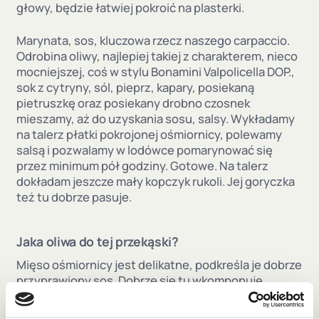
głowy, będzie łatwiej pokroić na plasterki.
Marynata, sos, kluczowa rzecz naszego carpaccio.
Odrobina oliwy, najlepiej takiej z charakterem, nieco
mocniejszej, coś w stylu Bonamini Valpolicella DOP.,
sok z cytryny, sól, pieprz, kapary, posiekaną
pietruszkę oraz posiekany drobno czosnek
mieszamy, aż do uzyskania sosu, salsy. Wykładamy
na talerz płatki pokrojonej ośmiornicy, polewamy
salsą i pozwalamy w lodówce pomarynować się
przez minimum pół godziny. Gotowe. Na talerz
dokładam jeszcze mały kopczyk rukoli. Jej goryczka
też tu dobrze pasuje.
Jaka oliwa do tej przekąski?
Mięso ośmiornicy jest delikatne, podkreśla je dobrze
przyprawiony sos. Dobrze się tu wkomponuje
mocniejsza w smaku oliwa Bonamini Valpolicella
DOP., która swoim mocnym smakiem dobrze zagra z