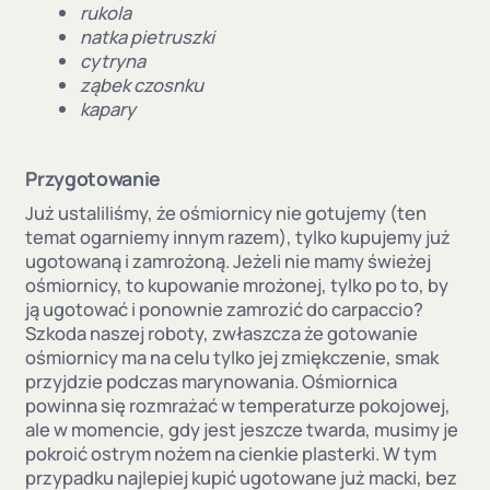
rukola
natka pietruszki
cytryna
ząbek czosnku
kapary
Przygotowanie
Już ustaliliśmy, że ośmiornicy nie gotujemy (ten
temat ogarniemy innym razem), tylko kupujemy już
ugotowaną i zamrożoną. Jeżeli nie mamy świeżej
ośmiornicy, to kupowanie mrożonej, tylko po to, by
ją ugotować i ponownie zamrozić do carpaccio?
Szkoda naszej roboty, zwłaszcza że gotowanie
ośmiornicy ma na celu tylko jej zmiękczenie, smak
przyjdzie podczas marynowania. Ośmiornica
powinna się rozmrażać w temperaturze pokojowej,
ale w momencie, gdy jest jeszcze twarda, musimy je
pokroić ostrym nożem na cienkie plasterki. W tym
przypadku najlepiej kupić ugotowane już macki, bez