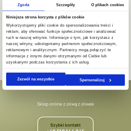
pietruszką i sokiem z cytryny.
Zgoda
Szczegóły
O plikach cookies
Niniejsza strona korzysta z plików cookie
Wykorzystujemy pliki cookie do spersonalizowania treści i
Kategoria:
Przepisy
reklam, aby oferować funkcje społecznościowe i analizować
ruch w naszej witrynie. Informacje o tym, jak korzystasz z
naszej witryny, udostępniamy partnerom społecznościowym,
Nawigacja
Poprzedni
Następny
Sycylijska pasta alla
Risotto z dynią i boczkiem
reklamowym i analitycznym. Partnerzy mogą połączyć te
wpis:
wpis:
wpisu
Norma
informacje z innymi danymi otrzymanymi od Ciebie lub
uzyskanymi podczas korzystania z ich usług.
Zezwól na wszystkie
Spersonalizuj
Sklep online z oliwą z oliwek
Szybki kontakt