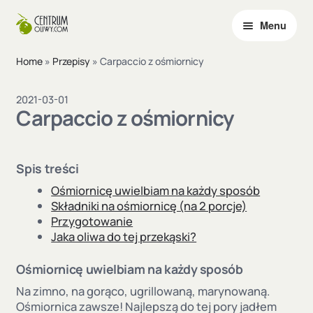
Menu
Przejdź
Przejdź
do
do
Rozwi
Oliwa z oliwek
nawigacji
treści
Home
»
Przepisy
»
Carpaccio z ośmiornicy
menu
Rozwi
potom
Octy
2021-03-01
menu
Carpaccio z ośmiornicy
potom
Inne produkty
O nas
Spis treści
Ośmiornicę uwielbiam na każdy sposób
Rozwi
Blog
Składniki na ośmiornicę (na 2 porcje)
menu
Przygotowanie
potom
Jaka oliwa do tej przekąski?
Kontakt
Ośmiornicę uwielbiam na każdy sposób
Ulubione
Na zimno, na gorąco, ugrillowaną, marynowaną.
Ośmiornica zawsze! Najlepszą do tej pory jadłem