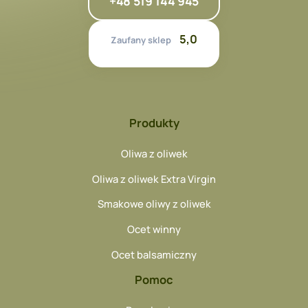
+48 519 144 945
5,0
Zaufany sklep
Produkty
Oliwa z oliwek
Oliwa z oliwek Extra Virgin
Smakowe oliwy z oliwek
Ocet winny
Ocet balsamiczny
Pomoc