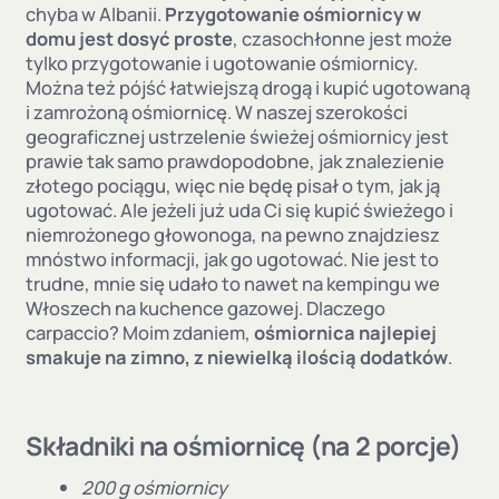
chyba w Albanii.
Przygotowanie ośmiornicy w
domu jest dosyć proste
, czasochłonne jest może
tylko przygotowanie i ugotowanie ośmiornicy.
Można też pójść łatwiejszą drogą i kupić ugotowaną
i zamrożoną ośmiornicę. W naszej szerokości
geograficznej ustrzelenie świeżej ośmiornicy jest
prawie tak samo prawdopodobne, jak znalezienie
złotego pociągu, więc nie będę pisał o tym, jak ją
ugotować. Ale jeżeli już uda Ci się kupić świeżego i
niemrożonego głowonoga, na pewno znajdziesz
mnóstwo informacji, jak go ugotować. Nie jest to
trudne, mnie się udało to nawet na kempingu we
Włoszech na kuchence gazowej. Dlaczego
carpaccio? Moim zdaniem,
ośmiornica najlepiej
smakuje na zimno, z niewielką ilością dodatków
.
Składniki na ośmiornicę (na 2 porcje)
200 g ośmiornicy