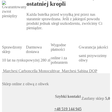
ostatniej kropli
Każda butelka przed wysyłką jest przez nas
starannie sprawdzana. Jeśli z jakiegoś powodu
produkt jednak uległ uszkodzeniu, zwrócimy Ci
pieniądze.
Wygodne
Sprawdzony
Darmowa
Gwarancja jakości
płatności
sklep
dostawa
sami przywozimy
online i za
10 lat na rynku
powyżej 280 zł
oliwy
pobraniem
Marchesi Carboncella Monocultivar
Marchesi Sabina DOP
Sklep online z oliwą z oliwek
Szybki kontakt
Zaufany sklep
5,0
+48 519 144 945