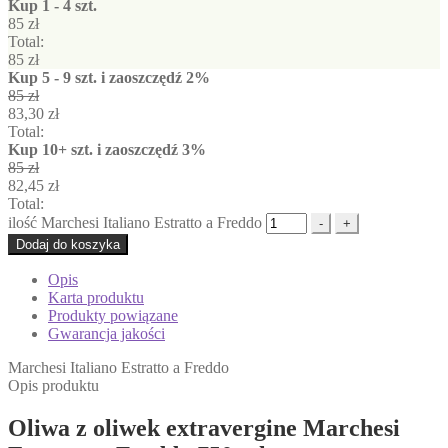
Kup 1 - 4 szt.
85
zł
Total:
85
zł
Kup 5 - 9 szt. i zaoszczędź 2%
85
zł
83,30
zł
Total:
Kup 10+ szt. i zaoszczędź 3%
85
zł
82,45
zł
Total:
ilość Marchesi Italiano Estratto a Freddo
-
+
Dodaj do koszyka
Opis
Karta produktu
Produkty powiązane
Gwarancja jakości
Marchesi Italiano Estratto a Freddo
Opis produktu
Oliwa z oliwek extravergine Marchesi