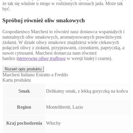
że tak się właśnie u niego w rodzinnych stronach jada. Może tak
być.
Spróbuj również oliw smakowych
Gospodarstwo Marchesi to również nasz dostawca wspaniałych i
naturalnych oliw smakowych, aromatyzowanych prawdziwymi
ziołami. W dziale oliwy smakowe znajdziesz wiele ciekawych
połączeń oliwy z ziołami, przyprawami, czosnkiem, papryczką, a
nawet cytrusami. Marchesi dostarcza nam również
bardzo
i
ntensywną oliwę truflową
w wersji białej i czarnej.
Rozwiń opis produktu
Marchesi Italiano Estratto a Freddo
Karta produktu
Smak
Delikatny smak, z lekką goryczką na końcu
Region
Montelibretti, Lazio
Kraj pochodzenia
Włochy