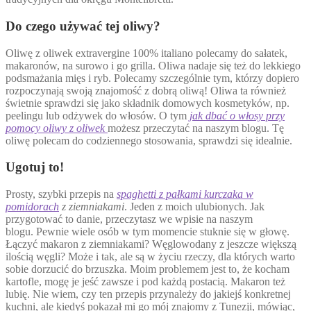
Do czego używać tej oliwy?
Oliwę z oliwek extravergine 100% italiano polecamy do sałatek,
makaronów, na surowo i go grilla. Oliwa nadaje się też do lekkiego
podsmażania mięs i ryb. Polecamy szczególnie tym, którzy dopiero
rozpoczynają swoją znajomość z dobrą oliwą! Oliwa ta również
świetnie sprawdzi się jako składnik domowych kosmetyków, np.
peelingu lub odżywek do włosów. O tym
jak dbać o włosy przy
pomocy oliwy z oliwek
możesz przeczytać na naszym blogu. Tę
oliwę polecam do codziennego stosowania, sprawdzi się idealnie.
Ugotuj to!
Prosty, szybki przepis na
spaghetti z pałkami kurczaka w
pomidorach
z ziemniakami
. Jeden z moich ulubionych. Jak
przygotować to danie, przeczytasz we wpisie na naszym
blogu. Pewnie wiele osób w tym momencie stuknie się w głowę.
Łączyć makaron z ziemniakami? Węglowodany z jeszcze większą
ilością węgli? Może i tak, ale są w życiu rzeczy, dla których warto
sobie dorzucić do brzuszka. Moim problemem jest to, że kocham
kartofle, mogę je jeść zawsze i pod każdą postacią. Makaron też
lubię. Nie wiem, czy ten przepis przynależy do jakiejś konkretnej
kuchni, ale kiedyś pokazał mi go mój znajomy z Tunezji, mówiąc,