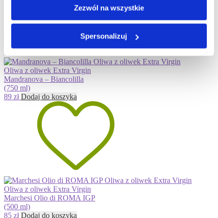
Zezwól na wszystkie
Data ważności
październik 2027
Spersonalizuj
Podobne produkty
Oliwa z oliwek Extra Virgin
Mandranova – Biancolilla
(750 ml)
89
zł
Dodaj do koszyka
Oliwa z oliwek Extra Virgin
Marchesi Olio di ROMA IGP
(500 ml)
85
zł
Dodaj do koszyka