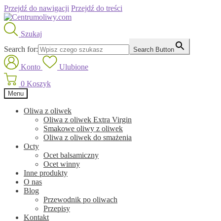
Przejdź do nawigacji
Przejdź do treści
Szukaj
Search for:
Search Button
Konto
Ulubione
0
Koszyk
Menu
Oliwa z oliwek
Oliwa z oliwek Extra Virgin
Smakowe oliwy z oliwek
Oliwa z oliwek do smażenia
Octy
Ocet balsamiczny
Ocet winny
Inne produkty
O nas
Blog
Przewodnik po oliwach
Przepisy
Kontakt