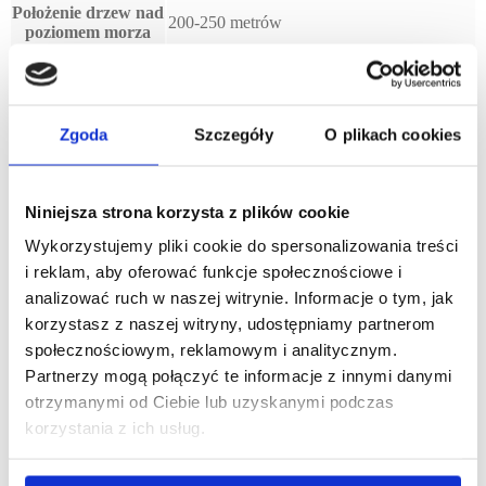
Położenie drzew nad
200-250 metrów
poziomem morza
Metoda zbioru
Ręczna (brucatura a mano)
Zgoda
Szczegóły
O plikach cookies
Metoda tłoczenia
Tradycyjna, na zimno
Odmiany oliwek
Carboncella, Frantoio
Niniejsza strona korzysta z plików cookie
Wykorzystujemy pliki cookie do spersonalizowania treści
Kwasowość
0,2%
i reklam, aby oferować funkcje społecznościowe i
analizować ruch w naszej witrynie. Informacje o tym, jak
Balans łagodność -
2/5
korzystasz z naszej witryny, udostępniamy partnerom
ostrość
społecznościowym, reklamowym i analitycznym.
Doskonale sprawdza się w makaronach oraz
Partnerzy mogą połączyć te informacje z innymi danymi
Zastosowanie
z pieczywem i surowymi warzywami
otrzymanymi od Ciebie lub uzyskanymi podczas
korzystania z ich usług.
Pojemność
750 ml