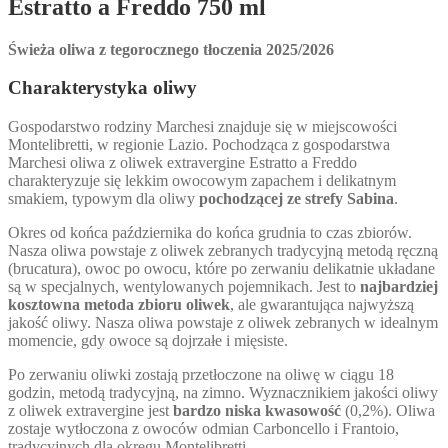
Estratto a Freddo 750 ml
Świeża oliwa z tegorocznego tłoczenia
2025/2026
Charakterystyka oliwy
Gospodarstwo rodziny Marchesi znajduje się w miejscowości
Montelibretti, w regionie Lazio. Pochodząca z gospodarstwa
Marchesi oliwa z oliwek extravergine Estratto a Freddo
charakteryzuje się lekkim owocowym zapachem i delikatnym
smakiem, typowym dla oliwy
pochodzącej ze strefy Sabina
.
Okres od końca października do końca grudnia to czas zbiorów.
Nasza oliwa powstaje z oliwek zebranych tradycyjną metodą ręczną
(brucatura), owoc po owocu, które po zerwaniu delikatnie układane
są w specjalnych, wentylowanych pojemnikach. Jest to
najbardziej
kosztowna metoda zbioru oliwek
, ale gwarantująca najwyższą
jakość oliwy. Nasza oliwa powstaje z oliwek zebranych w idealnym
momencie, gdy owoce są dojrzałe i mięsiste.
Po zerwaniu oliwki zostają przetłoczone na oliwę w ciągu 18
godzin, metodą tradycyjną, na zimno. Wyznacznikiem jakości oliwy
z oliwek extravergine jest
bardzo niska kwasowość
(0,2%). Oliwa
zostaje wytłoczona z owoców odmian Carboncello i Frantoio,
tradycyjnych dla okręgu Montelibretti.