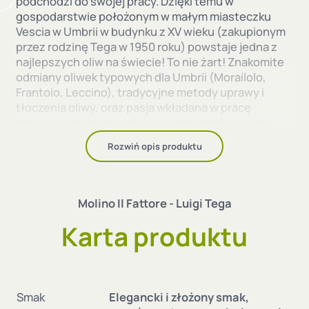
podchodzi do swojej pracy. Dzięki temu w
gospodarstwie położonym w małym miasteczku
Vescia w Umbrii w budynku z XV wieku (zakupionym
przez rodzinę Tega w 1950 roku) powstaje jedna z
najlepszych oliw na świecie! To nie żart! Znakomite
odmiany oliwek typowych dla Umbrii (Morailolo,
Frantoio, Leccino), tradycyjne metody uprawy i
tłoczenia oliwy, oraz pasja wkładana w pracę
sprawaia, że co roku oliwy z gospodarstwa Luigi
Tega zostają wyróżnione przez smakoszy i
Rozwiń opis produktu
degustatorów w wielu konkursach i przeglądach.
Oliwki użyte do tłoczenia tej oliwy zostały zebrane
ręcznie w drugiej i trzeciej dekadzie października.
Molino Il Fattore - Luigi Tega
Oliwa z oliwek Lirys Monocultivar to jedna z
Karta produktu
najlepszych włoskich oliw z oliwek extravergine, a
na pewno wizytówka Umbrii. W 2011 roku oliwa ta
została zamieszczona w dwóch najważniejszych
przewodnikach wyróżniających najlepsze włoskie i
światowe oliwy.
Smak
Elegancki i złożony smak,