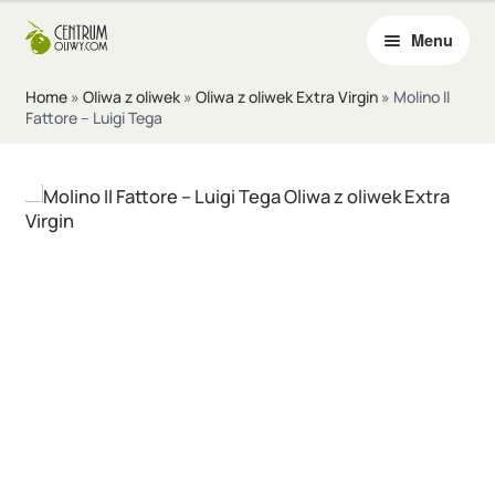
góry
Menu
Przejdź
Przejdź
do
do
Rozwi
Oliwa z oliwek
nawigacji
treści
Home
»
Oliwa z oliwek
»
Oliwa z oliwek Extra Virgin
»
Molino Il
menu
Fattore – Luigi Tega
Rozwi
potom
Octy
menu
potom
Inne produkty
O nas
Rozwi
Blog
menu
potom
Kontakt
Ulubione