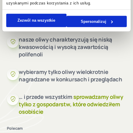
uzyskanymi podczas korzystania z ich usług.
każda oliwa ma
udokumentowane
miejsce pochodzenia
, datę zbioru i
tłoczenia
Zezwól na wszystkie
Spersonalizuj
nasze oliwy charakteryzują się niską
kwasowością i wysoką zawartością
polifenoli
wybieramy tylko oliwy wielokrotnie
nagradzane w konkursach i przeglądach
… i przede wszystkim
sprowadzamy oliwy
tylko z gospodarstw, które odwiedziłem
osobiście
Polecam