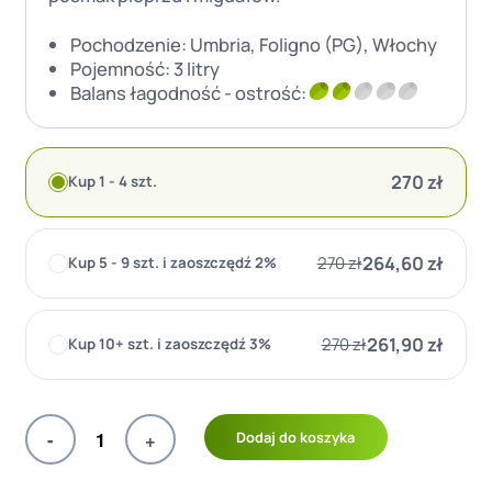
Pochodzenie:
Umbria, Foligno (PG), Włochy
Pojemność:
3 litry
2/5
Balans łagodność - ostrość:
270
zł
Kup 1 - 4 szt.
264,60
zł
270
zł
Kup 5 - 9 szt. i zaoszczędź 2%
261,90
zł
270
zł
Kup 10+ szt. i zaoszczędź 3%
-
+
Dodaj do koszyka
ilość
Molino