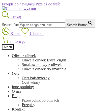
Przejdź do nawigacji
Przejdź do treści
Szukaj
Search for:
Search Button
Konto
Ulubione
0
Koszyk
Menu
Oliwa z oliwek
Oliwa z oliwek Extra Virgin
Smakowe oliwy z oliwek
Oliwa z oliwek do smażenia
Octy
Ocet balsamiczny
Ocet winny
Inne produkty
O nas
Blog
Przewodnik po oliwach
Przepisy
Kontakt