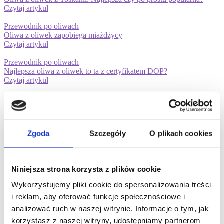
Czytaj artykuł
Przewodnik po oliwach
Oliwa z oliwek zapobiega miażdżycy
Czytaj artykuł
Przewodnik po oliwach
Najlepsza oliwa z oliwek to ta z certyfikatem DOP?
Czytaj artykuł
Przewodnik po oliwach
Oliwa z oliwek jest bogata w kwasy tłuszczowe
Czytaj artykuł
Zgoda
Szczegóły
O plikach cookies
Przewodnik po oliwach
Najlepsza oliwa na Świecie!
Czytaj artykuł
Niniejsza strona korzysta z plików cookie
Przewodnik po oliwach
Oliwa z oliwek na prezent firmowy!
Wykorzystujemy pliki cookie do spersonalizowania treści
Czytaj artykuł
i reklam, aby oferować funkcje społecznościowe i
Przewodnik po oliwach
analizować ruch w naszej witrynie. Informacje o tym, jak
Moja oliwa zamarzła! Czy jest zepsuta?
korzystasz z naszej witryny, udostępniamy partnerom