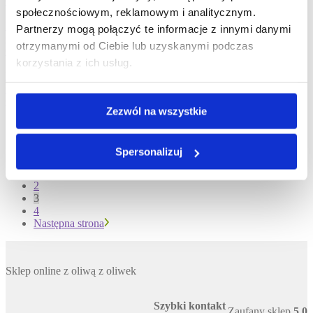
Czytaj artykuł
społecznościowym, reklamowym i analitycznym.
Przewodnik po oliwach
Partnerzy mogą połączyć te informacje z innymi danymi
Oliwa z oliwek extravergine z regionu Marche
otrzymanymi od Ciebie lub uzyskanymi podczas
Czytaj artykuł
korzystania z ich usług.
Przewodnik po oliwach
Oliwa z oliwek z Piemontu
Czytaj artykuł
Zezwól na wszystkie
Stronicowanie wpisów
Spersonalizuj
Poprzednia strona
1
2
3
4
Następna strona
Sklep online z oliwą z oliwek
Szybki kontakt
Zaufany sklep
5,0