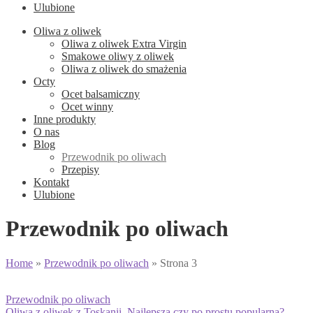
Ulubione
Oliwa z oliwek
Oliwa z oliwek Extra Virgin
Smakowe oliwy z oliwek
Oliwa z oliwek do smażenia
Octy
Ocet balsamiczny
Ocet winny
Inne produkty
O nas
Blog
Przewodnik po oliwach
Przepisy
Kontakt
Ulubione
Przewodnik po oliwach
Home
»
Przewodnik po oliwach
»
Strona 3
Przewodnik po oliwach
Oliwa z oliwek z Toskanii. Najlepsza czy po prostu popularna?